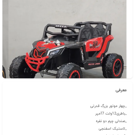
دسته‌بندی
ماشین شارژی
شناسه‌ی کالا: 4030
معرفی
_چهار موتور بزرگ قدرتی
_باطری12ولت 7آمپر
_صندلی چرم دو نفره
_لاستیک اسفنجی