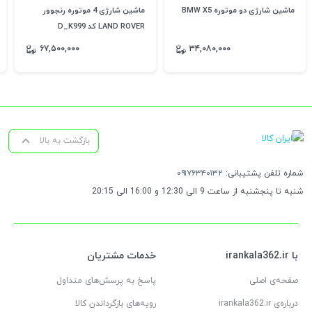
ماشین شارژی دو موتوره BMW X5
ماشین شارژی 4 موتوره رنجوور
LAND ROVER کد D_K999
۶۷,۵۰۰,۰۰۰
۳۴,۰۸۰,۰۰۰
بازگشت به بالا
شماره تلفن پشتیبانی:
۰۹۱۷۶۳۴۰۱۳۲
شنبه تا پنجشنبه از ساعت 9 الی 12:30 و 16:00 الی 20:15
با irankala362.ir
خدمات مشتریان
صفحه‌ی اصلی
پاسخ به پرسش‌های متداول
درباره‌ی irankala362.ir
رویه‌های بازگرداندن کالا