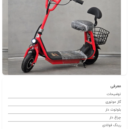
دسته‌بندی
اسکوتر
شناسه‌ی کالا: 12273
معرفی
توضیحات
گاز موتوری
بلوتوث دار
چراغ دار
رینگ فولادی