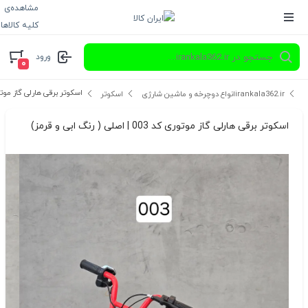
مشاهده‌ی
کلیه کالاها
ورود
۰
اسکوتر برقی هارلی گاز موتوری کد 003 | اصلی ( ر
irankala362.ir
انواع دوچرخه و ماشین شارژی
اسکوتر
اسکوتر برقی هارلی گاز موتوری کد 003 | اصلی ( رنگ ابی و قرمز)