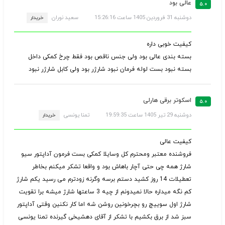
عالی بود
۵.۰
دوشنبه 31 فروردین 1405 ساعت 15:26:16
سعید نوران
خریدار
کیفیت خوبی داره
بسته بندی عالی بود ولی جنس ناقص بود فقط چرخ کمکی داخل
بسته نبود بست لوله فرمان نبود شارژر بود ولی کابل شارژر نبود
اسکوتر برقی هارلی
۵.۰
دوشنبه 29 تیر 1405 ساعت 19:59:35
تمنا یونسی
خریدار
کیفیت عالی
فروشنده معتبر ومحترم کل وسایلا کمکی بست فرمون آداپتور سیو
شارژ همه چی حتی آچار باهاش بود و واقعا تشکر میکنم بخاطر
تعطیلات 14 روز کشید دستم برسه وگرنه زودترم می رسید یکم شارژ
کم نگه میداره حالا نمیدونم از چیه 3 ساعتها شارژ میشه برا تقویت
شارژ اول سوییچ رو بچرخونین روشن شه اما کار نکنین وقتی آداپتور
سبز شد از برق بکشیم با تشکر از آقای دهشیخی گیرنده تمنا یونسی