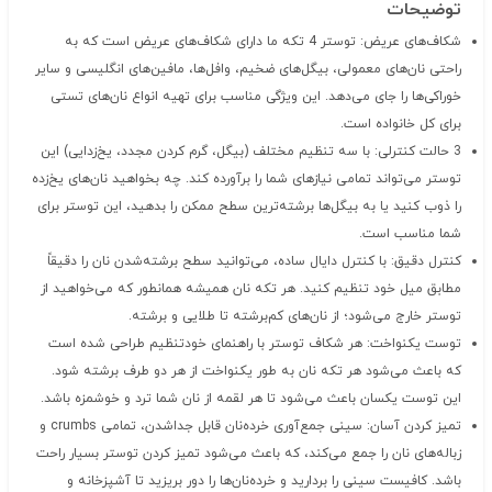
توضیحات
شکاف‌های عریض: توستر 4 تکه ما دارای شکاف‌های عریض است که به
راحتی نان‌های معمولی، بیگل‌های ضخیم، وافل‌ها، مافین‌های انگلیسی و سایر
خوراکی‌ها را جای می‌دهد. این ویژگی مناسب برای تهیه انواع نان‌های تستی
برای کل خانواده است.
3 حالت کنترلی: با سه تنظیم مختلف (بیگل، گرم کردن مجدد، یخ‌زدایی) این
توستر می‌تواند تمامی نیازهای شما را برآورده کند. چه بخواهید نان‌های یخ‌زده
را ذوب کنید یا به بیگل‌ها برشته‌ترین سطح ممکن را بدهید، این توستر برای
شما مناسب است.
کنترل دقیق: با کنترل دایال ساده، می‌توانید سطح برشته‌شدن نان را دقیقاً
مطابق میل خود تنظیم کنید. هر تکه نان همیشه همانطور که می‌خواهید از
توستر خارج می‌شود؛ از نان‌های کم‌برشته تا طلایی و برشته.
توست یکنواخت: هر شکاف توستر با راهنمای خودتنظیم طراحی شده است
که باعث می‌شود هر تکه نان به طور یکنواخت از هر دو طرف برشته شود.
این توست یکسان باعث می‌شود تا هر لقمه از نان شما ترد و خوشمزه باشد.
تمیز کردن آسان: سینی جمع‌آوری خرده‌نان قابل جداشدن، تمامی crumbs و
زباله‌های نان را جمع می‌کند، که باعث می‌شود تمیز کردن توستر بسیار راحت
باشد. کافیست سینی را بردارید و خرده‌نان‌ها را دور بریزید تا آشپزخانه و