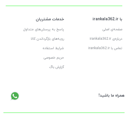
با irankala362.ir
خدمات مشتریان
صفحه‌ی اصلی
پاسخ به پرسش‌های متداول
درباره‌ی irankala362.ir
رویه‌های بازگرداندن کالا
تماس با irankala362.ir
شرایط استفاده
حریم خصوصی
گزارش باگ
همراه ما باشید!