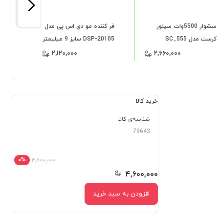
سشوار 5500وات سیلور
فر کننده مو دی اس پی مدل
کرست مدل SC_555
DSP-20105 سایز 9 میلیمتر
اس پی 
۲,۱۲۰,۰۰۰
۲,۶۶۰,۰۰۰
خرید کالا
شناسه‌ی کالا
79643
۰%
۴,۶۰۰,۰۰۰
۴,۶۰۰,۰۰۰
افزودن به سبد خرید