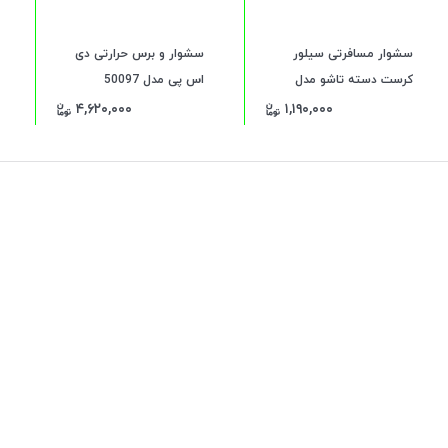
سشوار مسافرتی سیلور
سشوار و برس حرارتی دی
کرست دسته تاشو مدل
اس پی مدل 50097
SC_333
۴,۶۲۰,۰۰۰
۱,۱۹۰,۰۰۰