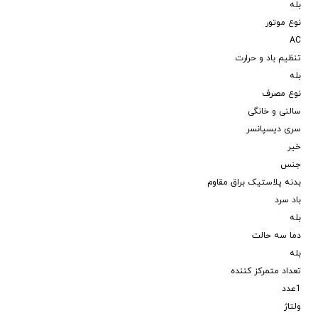
بله
نوع موتور
AC
تنظیم باد و حرارت
بله
نوع مصرف
سالنی و خانگی
سری دیسپانسر
خیر
جنس
بدنه پلاستیک براق مقاوم
باد سرد
بله
دما سه حالت
بله
تعداد متمرکز کننده
1عدد
ولتاژ