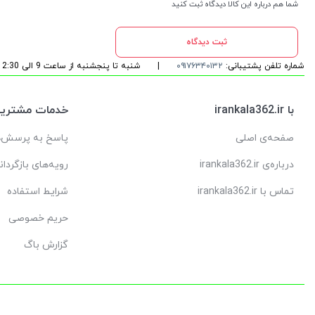
شما هم درباره این کالا دیدگاه ثبت کنید
ثبت دیدگاه
شماره تلفن پشتیبانی:
۰۹۱۷۶۳۴۰۱۳۲
|
شنبه تا پنجشنبه از ساعت 9 الی 12:30 و 16:00 الی 20:15
با irankala362.ir
خدمات مشتریا
صفحه‌ی اصلی
پاسخ به پرسش‌ه
درباره‌ی irankala362.ir
رویه‌های بازگردان
تماس با irankala362.ir
شرایط استفاده
حریم خصوصی
گزارش باگ