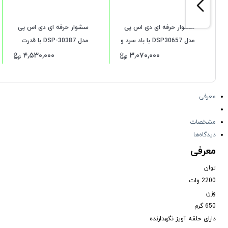
سشوار حرفه ای دی اس پی
سشوار حرفه ای دی اس پی
مدل DSP30657 با باد سرد و
مدل DSP-30387 با قدرت
متمرکز کننده
2000 وات
۴,۵۳۰,۰۰۰
۳,۰۷۰,۰۰۰
معرفی
مشخصات
دیدگاه‌ها
معرفی
توان
2200 وات
وزن
650 گرم
دارای حلقه آویز نگهدارنده