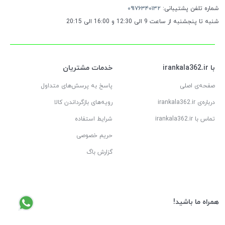
شماره تلفن پشتیبانی:
۰۹۱۷۶۳۴۰۱۳۲
شنبه تا پنجشنبه از ساعت 9 الی 12:30 و 16:00 الی 20:15
با irankala362.ir
خدمات مشتریان
صفحه‌ی اصلی
پاسخ به پرسش‌های متداول
درباره‌ی irankala362.ir
رویه‌های بازگرداندن کالا
تماس با irankala362.ir
شرایط استفاده
شماره
کارت:
حریم خصوصی
6063731175431841
گزارش باگ
شماره
شبا:
IR
44
همراه ما باشید!
0600
4828